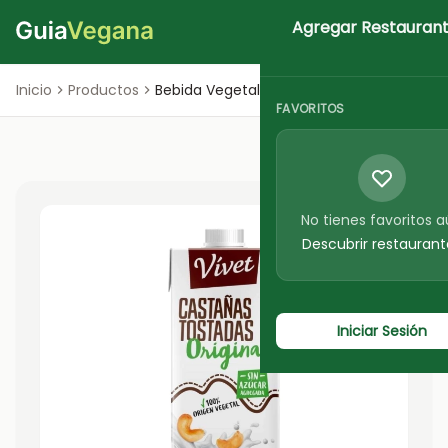
Agregar Restauran
Iniciar Sesion
Inicio
Productos
Bebida Vegetal de Castañas
FAVORITOS
No tienes favoritos 
Descubrir restaurant
Iniciar Sesión