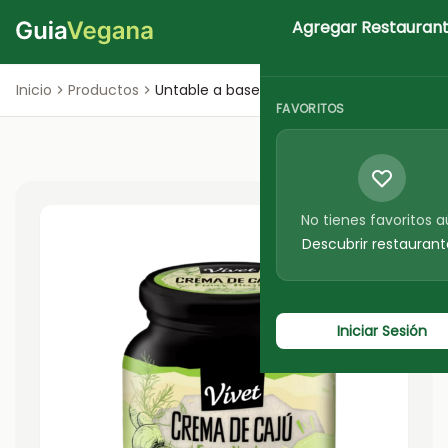
Agregar Restauran
Iniciar Sesion
Inicio
Productos
Untable a base de Castañas
FAVORITOS
No tienes favoritos 
Descubrir restaurant
Iniciar Sesión