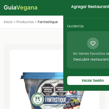
Agregar Restauran
Iniciar Sesion
Inicio
Productos
Fantastique
FAVORITOS
No tienes favoritos 
Descubrir restaurant
Iniciar Sesión