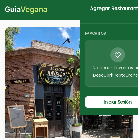
Agregar Restauran
Iniciar Sesion
FAVORITOS
No tienes favoritos 
Descubrir restaurant
Iniciar Sesión