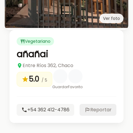
Ver foto
Vegetariano
añañai
Entre Ríos 362, Chaco
5.0
/ 5
Guardar
Favorito
+54 362 412-4786
Reportar