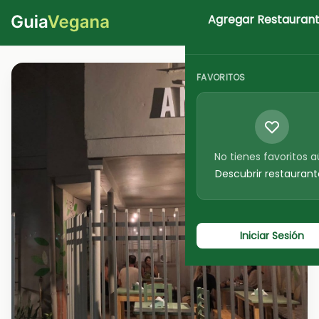
Agregar Restauran
Iniciar Sesion
FAVORITOS
No tienes favoritos 
Descubrir restaurant
Iniciar Sesión