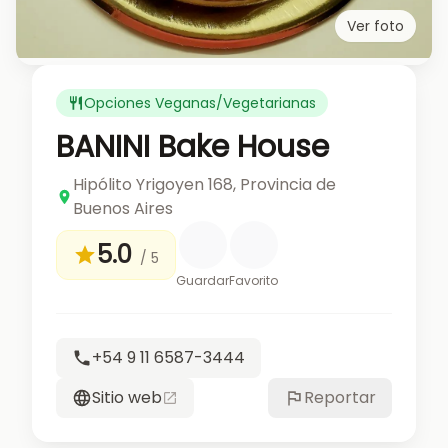
Ver foto
Opciones Veganas/Vegetarianas
BANINI Bake House
Hipólito Yrigoyen 168, Provincia de
Buenos Aires
5.0
/ 5
Guardar
Favorito
+54 9 11 6587-3444
Sitio web
Reportar