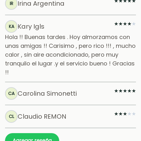
★
★
★
★
★
Irina Argentina
IR
★
★
★
★
★
Kary Igls
KA
Hola !! Buenas tardes . Hoy almorzamos con
unas amigas !! Carisimo , pero rico !!! , mucho
calor , sin aire acondicionado, pero muy
tranquilo el lugar .y el servicio bueno ! Gracias
!!
★
★
★
★
★
Carolina Simonetti
CA
★
★
★
★
★
Claudio REMON
CL
Agregar reseña