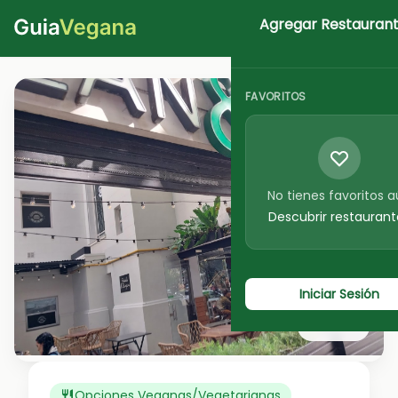
Agregar Restauran
Iniciar Sesion
FAVORITOS
No tienes favoritos 
Descubrir restaurant
Iniciar Sesión
Ver foto
Opciones Veganas/Vegetarianas