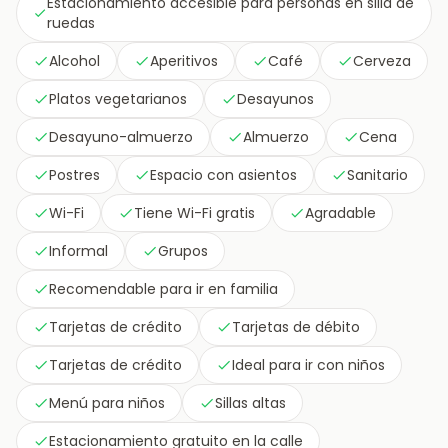
Estacionamiento accesible para personas en silla de
ruedas
Alcohol
Aperitivos
Café
Cerveza
Platos vegetarianos
Desayunos
Desayuno-almuerzo
Almuerzo
Cena
Postres
Espacio con asientos
Sanitario
Wi-Fi
Tiene Wi-Fi gratis
Agradable
Informal
Grupos
Recomendable para ir en familia
Tarjetas de crédito
Tarjetas de débito
Tarjetas de crédito
Ideal para ir con niños
Menú para niños
Sillas altas
Estacionamiento gratuito en la calle