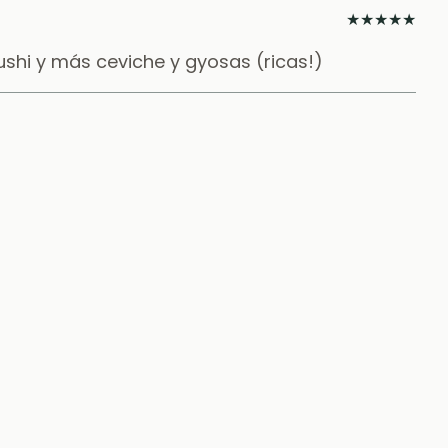
★
★
★
★
★
shi y más ceviche y gyosas (ricas!)