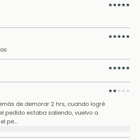
★
★
★
★
★
★
★
★
★
★
ias
★
★
★
★
★
★
★
★
★
★
además de demorar 2 hrs, cuando logré
el pedido estaba saliendo, vuelvo a
 pe...