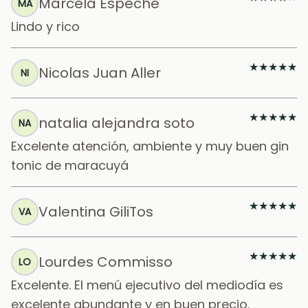
Marcela Espeche
MA
Lindo y rico
★
★
★
★
★
Nicolas Juan Aller
NI
★
★
★
★
★
natalia alejandra soto
NA
Excelente atención, ambiente y muy buen gin
tonic de maracuyá
★
★
★
★
★
Valentina GiliTos
VA
★
★
★
★
★
Lourdes Commisso
LO
Excelente. El menú ejecutivo del mediodía es
excelente abundante y en buen precio.