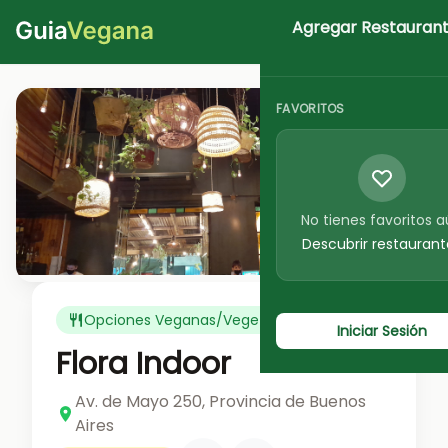
Agregar Restauran
Iniciar Sesion
FAVORITOS
No tienes favoritos 
Ver foto
Descubrir restaurant
Opciones Veganas/Vegetarianas
Iniciar Sesión
Flora Indoor
Av. de Mayo 250, Provincia de Buenos
Aires