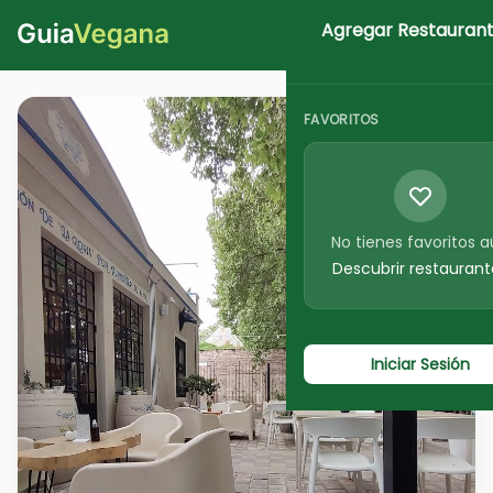
Agregar Restauran
Iniciar Sesion
FAVORITOS
No tienes favoritos 
Descubrir restaurant
Iniciar Sesión