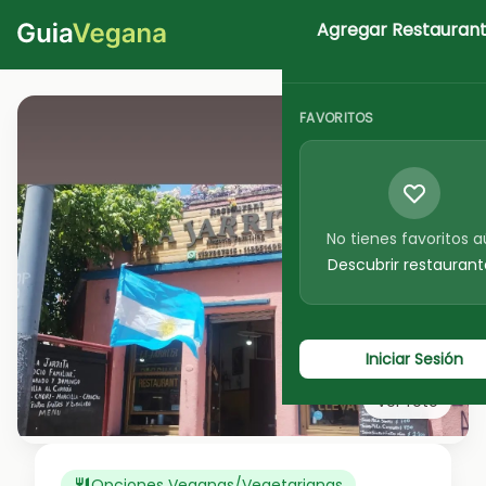
Agregar Restauran
Iniciar Sesion
FAVORITOS
No tienes favoritos 
Descubrir restaurant
Iniciar Sesión
Ver foto
Opciones Veganas/Vegetarianas