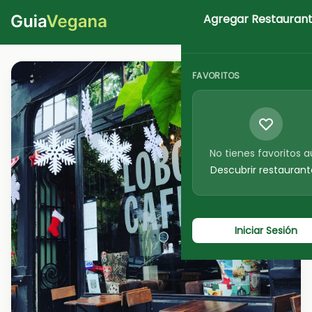
Agregar Restauran
Iniciar Sesion
FAVORITOS
No tienes favoritos 
Descubrir restaurant
Iniciar Sesión