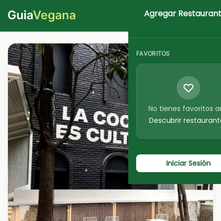
Agregar Restauran
Iniciar Sesion
FAVORITOS
No tienes favoritos 
Descubrir restaurant
Iniciar Sesión