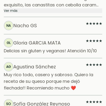
exquisito, las canastitas con cebolla caram...
Ver más
★
★
★
★
★
Nacho GS
NA
★
★
★
★
★
Gloria GARCIA MATA
GL
Delicias sin gluten y veganas! Atención 10/10
★
★
★
★
★
Agustina Sánchez
AG
Muy rico todo, casero y sabroso. Quiero la
receta de su queso porque me dejó
flechada!! Recomiendo mucho ❤️
★
★
★
★
★
Sofía González Reynoso
SO