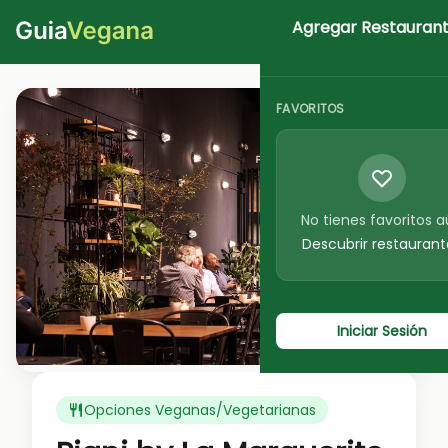
Agregar Restauran
Iniciar Sesion
FAVORITOS
No tienes favoritos 
Descubrir restaurant
Iniciar Sesión
Ver foto
Opciones Veganas/Vegetarianas