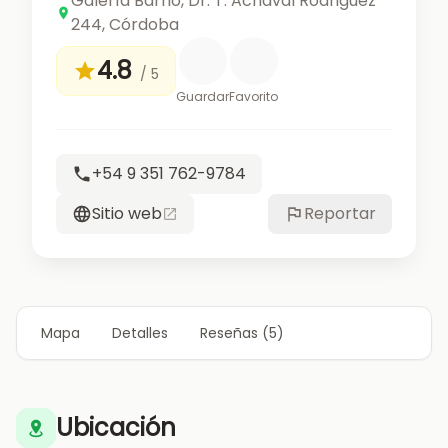
Galería Barrio, Dr. T. Achaval Rodriguez
244, Córdoba
4.8
/ 5
Guardar
Favorito
+54 9 351 762-9784
Sitio web
Reportar
Mapa
Detalles
Reseñas (5)
Ubicación