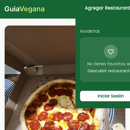
Agregar Restauran
Iniciar Sesion
FAVORITOS
No tienes favoritos 
Descubrir restaurant
Iniciar Sesión