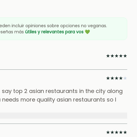
eden incluir opiniones sobre opciones no veganas.
reseñas más
útiles y relevantes para vos
💚
★
★
★
★
★
★
★
★
★
★
say top 2 asian restaurants in the city along
eeds more quality asian restaurants so I
★
★
★
★
★