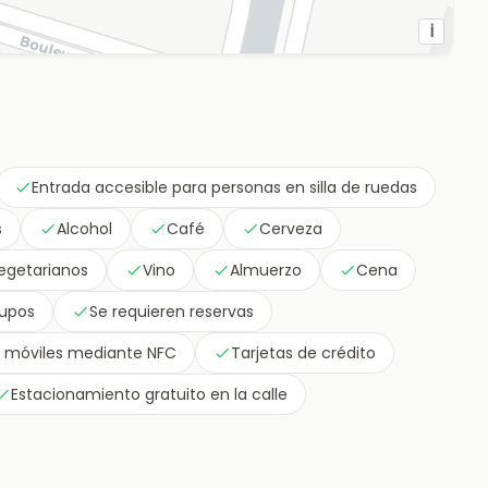
i
Entrada accesible para personas en silla de ruedas
s
Alcohol
Café
Cerveza
vegetarianos
Vino
Almuerzo
Cena
upos
Se requieren reservas
s móviles mediante NFC
Tarjetas de crédito
Estacionamiento gratuito en la calle