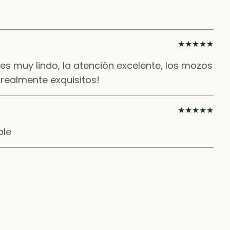
★
★
★
★
★
es muy lindo, la atención excelente, los mozos
 realmente exquisitos!
★
★
★
★
★
ble