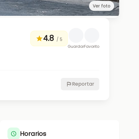
Ver foto
4.8
/ 5
Guardar
Favorito
Reportar
Horarios