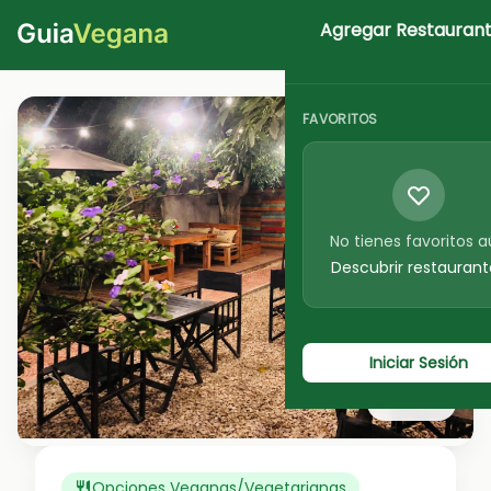
Agregar Restauran
Iniciar Sesion
FAVORITOS
No tienes favoritos 
Descubrir restaurant
Iniciar Sesión
Ver foto
Opciones Veganas/Vegetarianas