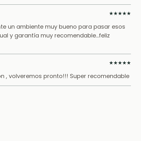
★
★
★
★
★
nte un ambiente muy bueno para pasar esos
al y garantía muy recomendable...feliz
★
★
★
★
★
ión , volveremos pronto!!! Super recomendable