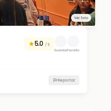
Ver foto
5.0
/ 5
Guardar
Favorito
Reportar