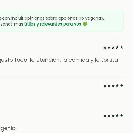
eden incluir opiniones sobre opciones no veganas.
reseñas más
útiles y relevantes para vos
💚
★
★
★
★
★
stó todo: la atención, la comida y la tortita
★
★
★
★
★
★
★
★
★
★
 genial