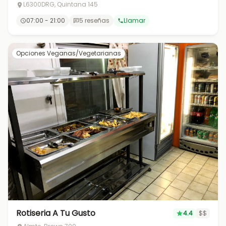
L6300DRG, Quintana 145
07:00 - 21:00
5 reseñas
Llamar
Opciones Veganas/Vegetarianas
Rotiseria A Tu Gusto
4.4
$$