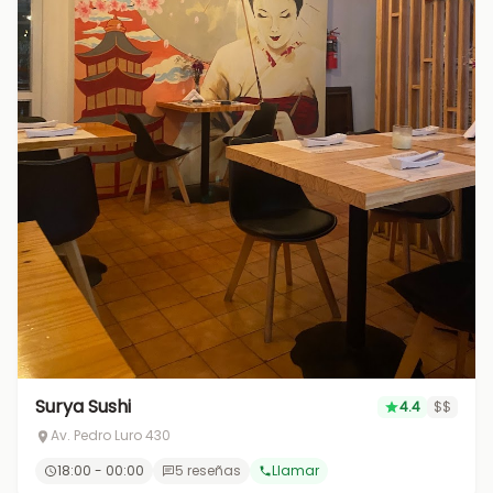
Surya Sushi
4.4
$$
Av. Pedro Luro 430
18:00 - 00:00
5 reseñas
Llamar