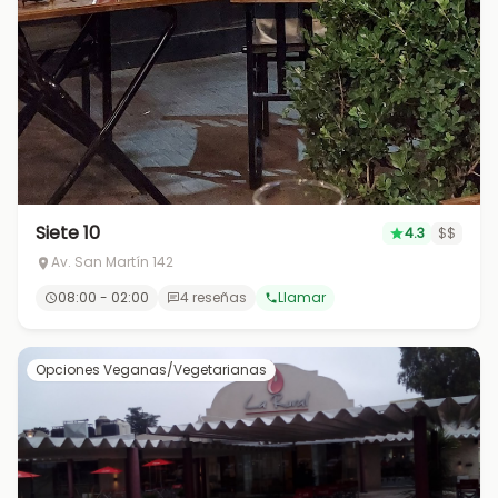
Siete 10
4.3
$$
Av. San Martín 142
08:00 - 02:00
4 reseñas
Llamar
Opciones Veganas/Vegetarianas