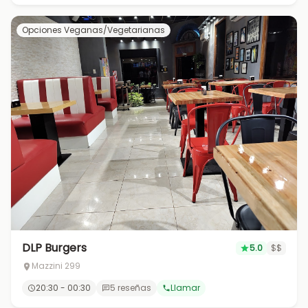
Opciones Veganas/Vegetarianas
DLP Burgers
5.0
$$
Mazzini 299
20:30 - 00:30
5 reseñas
Llamar