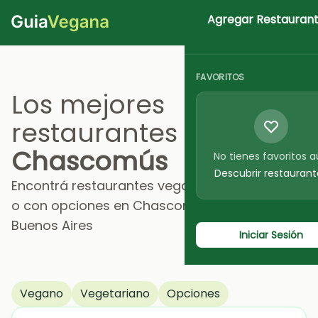
Agregar Restauran
Iniciar Sesion
FAVORITOS
Los mejores
restaurantes en
Chascomús
No tienes favoritos 
Descubrir restaurant
Encontrá restaurantes veganos, vegetarianos
o con opciones en Chascomús, Provincia de
Buenos Aires
Iniciar Sesión
Vegano
Vegetariano
Opciones