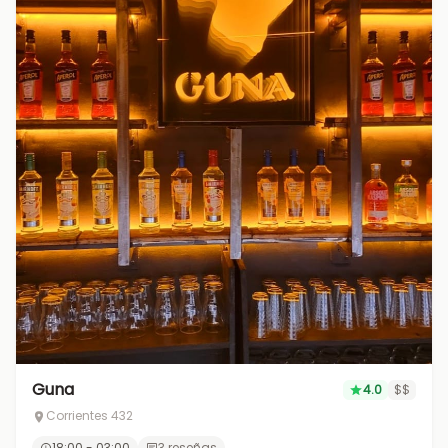
Guna
4.0
$$
Corrientes 432
18:00 - 03:00
3 reseñas