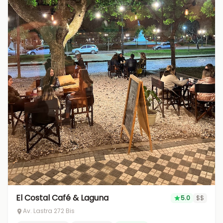
El Costal Café & Laguna
5.0
$$
Av. Lastra 272 Bis