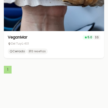
VeganMar
5.0
$$
Del Tuyú 401
Cerrado
3 reseñas
1