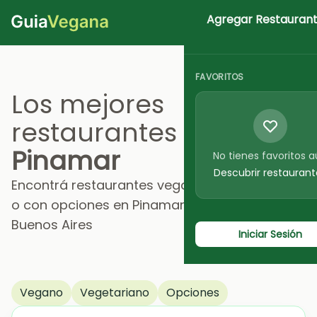
Agregar Restauran
Iniciar Sesion
FAVORITOS
Los mejores
restaurantes en
Pinamar
No tienes favoritos 
Descubrir restaurant
Encontrá restaurantes veganos, vegetarianos
o con opciones en Pinamar, Provincia de
Buenos Aires
Iniciar Sesión
Vegano
Vegetariano
Opciones