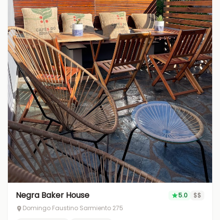
Negra Baker House
5.0
$$
Domingo Faustino Sarmiento 275