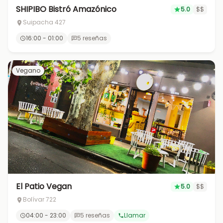
SHIPIBO Bistró Amazónico
5.0
$$
Suipacha 427
16:00 - 01:00
5 reseñas
Vegano
El Patio Vegan
5.0
$$
Bolívar 722
04:00 - 23:00
5 reseñas
Llamar