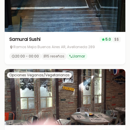
Samurai Sushi
5.0
$$
Ramos Mejia Buenos Aires AR, Avellaneda 289
20:00 - 00:00
5 reseñas
Llamar
Opciones Veganas/Vegetarianas