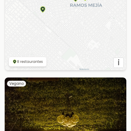
i
8
restaurantes
Vegano