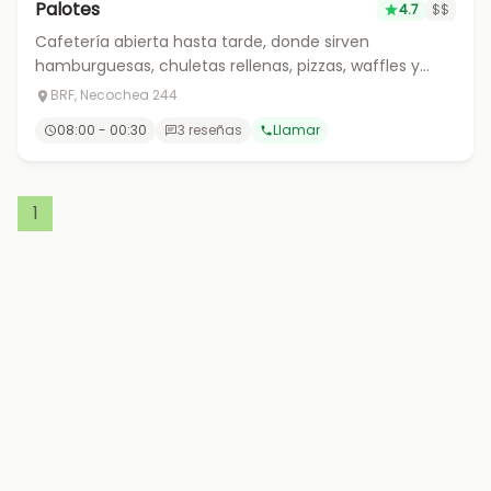
Palotes
4.7
$$
Cafetería abierta hasta tarde, donde sirven
hamburguesas, chuletas rellenas, pizzas, waffles y
batidos.
BRF, Necochea 244
08:00 - 00:30
3 reseñas
Llamar
1