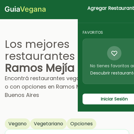
Agregar Restauran
Iniciar Sesion
FAVORITOS
Los mejores
restaurantes en
Ramos Mejía
No tienes favoritos 
Descubrir restaurant
Encontrá restaurantes veganos, vegetarianos
o con opciones en Ramos Mejía, Provincia de
Buenos Aires
Iniciar Sesión
Vegano
Vegetariano
Opciones